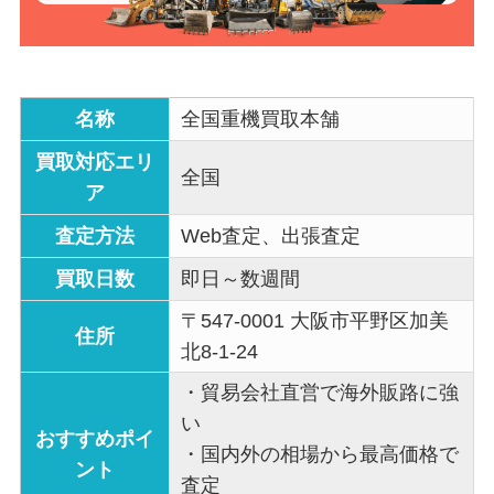
名称
全国重機買取本舗
買取対応エリ
全国
ア
査定方法
Web査定、出張査定
買取日数
即日～数週間
〒547-0001 大阪市平野区加美
住所
北8-1-24
・貿易会社直営で海外販路に強
い
おすすめポイ
・国内外の相場から最高価格で
ント
査定