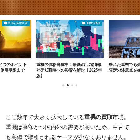
重機の基礎知識
重機の価格
4つのポイント｜
重機の価格高騰中！最新の市場情報
壊れた重機でも
の使用期限まで
と売却戦略への影響を解説【2025年
査定の注意点を
版】
ここ数年で大きく拡大している
重機の買取
市場。
重機は高額かつ国内外の需要が高いため、中古で
も高値で取引されるケースが少なくありません。