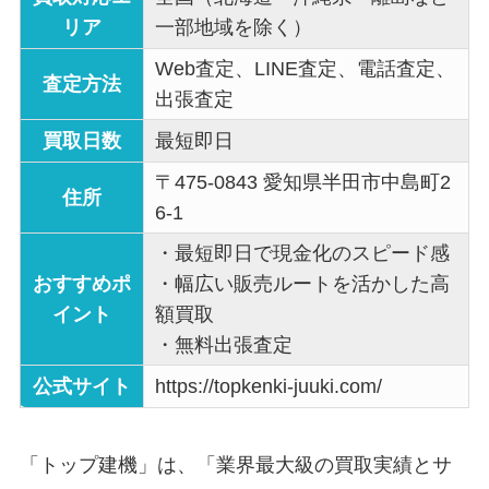
リア
一部地域を除く）
Web査定、LINE査定、電話査定、
査定方法
出張査定
買取日数
最短即日
〒475-0843 愛知県半田市中島町2
住所
6-1
・最短即日で現金化のスピード感
おすすめポ
・幅広い販売ルートを活かした高
イント
額買取
・無料出張査定
公式サイト
https://topkenki-juuki.com/
「トップ建機」は、「業界最大級の買取実績とサ