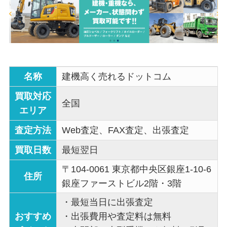
名称
建機高く売れるドットコム
買取対応
全国
エリア
査定方法
Web査定、FAX査定、出張査定
買取日数
最短翌日
〒104-0061 東京都中央区銀座1-10-6
住所
銀座ファーストビル2階・3階
・最短当日に出張査定
おすすめ
・出張費用や査定料は無料